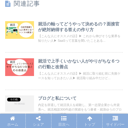
関連記事
就活の軸ってどうやって決めるの？面接官
就活
が絶対納得する答えの作り方
【こんな人にオススメの話】▶ これから伸びそうな業界を
知りたい人▶ SaaSって言葉を聞いたことある...
就活で上手くいかない人がやりがちな６つ
就活
の行動と改善点
【こんな人にオススメの話】▶ 就活に取り組む前に失敗ケ
ースを知っておきたい人▶ 就活取り組み中だけど...
ブログと私について
その他
内定を辞退して就活浪人を経験し、第一志望企業から外資
系へ。就活相談300件超の実績をもつ著者・就浪ゆうのプロ
フィールページです。
ホーム
シェア
目次へ
トップ
サイドバー