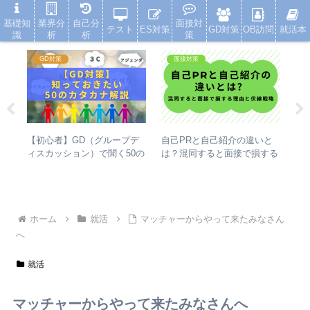
就活浪人した経験が、キャリアを変えた
基礎知
業界分
自己分
面接対
テスト
ES対策
GD対策
OB訪問
就活本
識
析
析
策
GD対策
面接対策
【初心者】GD（グループデ
1
種類
自己PRと自己紹介の違いと
ィスカッション）で聞く50の
Ma
優先
は？混同すると面接で損する
カタカナ（アジェンダ・ファ
な
理由と伏線戦略を解説
クトなど）の解説
ホーム
就活
マッチャーからやって来たみなさん
へ
就活
マッチャーからやって来たみなさんへ