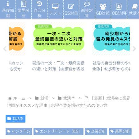
就活浪人した経験が、キャリアを変えた
基礎知
業界分
自己分
面接対
テスト
ES対策
GD対策
OB訪問
就活
識
析
析
策
面接対策
基礎知識
シ
就活の一次・二次・最終面接
就活の自己分析のやり方【完
就
か
の違いと対策【面接官が各段
全版】幼少期からの書き出し
【
階で見ていることを解説】
と強み発見の4ステップ
対
ホーム
就活
就活本
【最新】就活生に業界
地図がオススメな理由 | 志望企業を増やすための使い方
就活本
インターン
エントリーシート（ES）
企業分析
業界分析