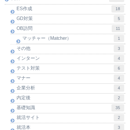
ES作成
18
GD対策
5
OB訪問
11
マッチャー（Matcher）
1
その他
3
インターン
4
テスト対策
6
マナー
4
企業分析
4
内定後
2
基礎知識
35
就活サイト
2
就活本
3