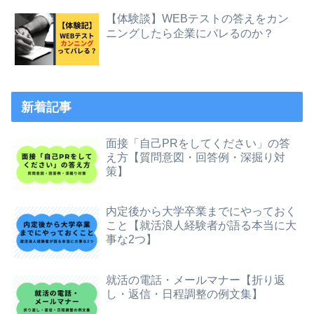
【体験談】WEBテストの答えをカン
ニングしたら企業にバレるのか？
新着記事
面接「自己PRをしてください」の答
え方【質問意図・回答例・深掘り対
策】
内定後から大学卒業までにやっておく
こと【就活浪人経験者が語る本当に大
事な2つ】
就活の電話・メールマナー【折り返
し・返信・日程調整の例文集】