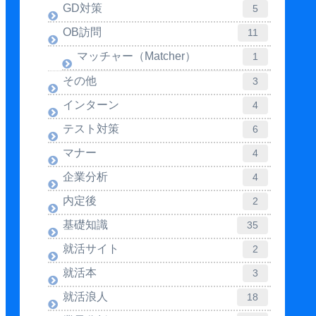
GD対策
5
OB訪問
11
マッチャー（Matcher）
1
その他
3
インターン
4
テスト対策
6
マナー
4
企業分析
4
内定後
2
基礎知識
35
就活サイト
2
就活本
3
就活浪人
18