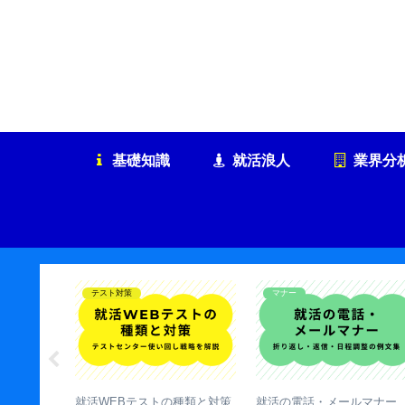
基礎知識
就活浪人
業界分
面接対策
テスト対策
G
自己PRと自己紹介の違いと
就活のWebテスト対策【種類
【G