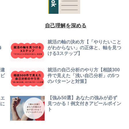
自己理解を深める
と
就活の軸の決め方【「やりたいこと
修
がわからない」の正体と、軸を見つ
ける3ステップ】
の違
就活の自己分析のやり方【相談300
ンビ
件で見えた「浅い自己分析」の5つ
のパターンと対策】
【強み50選】あなたの強みが必ず
・エ
見つかる！例文付きアピールポイン
別に
ト