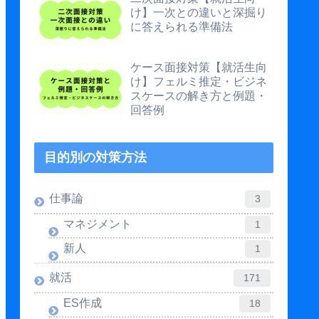
け】一次との違いと深掘り
に答えられる準備法
ケース面接対策【就活生向
け】フェルミ推定・ビジネ
スケースの解き方と例題・
回答例
目的別の対策方法
仕事論
3
マネジメント
1
新人
1
就活
171
ES作成
18