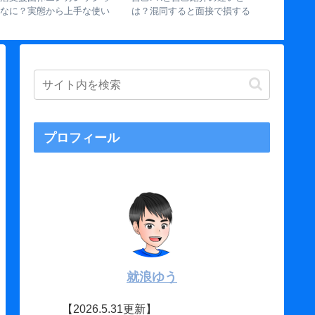
策【面接官が各段
全版】幼少期からの書き出し
活スケジュールの流
ることを解説】
と強み発見の4ステップ
でやること解説
プロフィール
就浪ゆう
【2026.5.31更新】