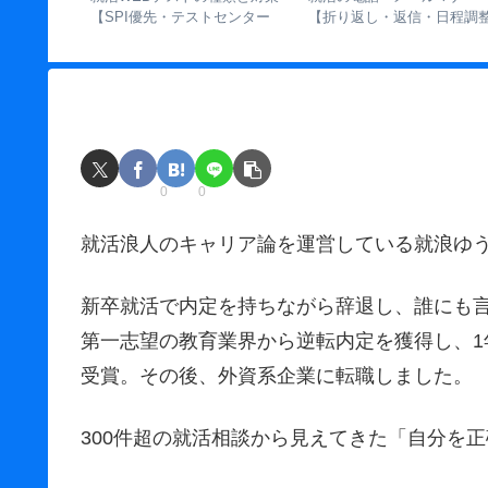
は？混同すると面接で損する
の見分け方から業界別の優先
ョン
理由と伏線戦略を解説
順位まで】
る！
0
0
就活浪人のキャリア論を運営している就浪ゆ
新卒就活で内定を持ちながら辞退し、誰にも
第一志望の教育業界から逆転内定を獲得し、1
受賞。その後、外資系企業に転職しました。
300件超の就活相談から見えてきた「自分を