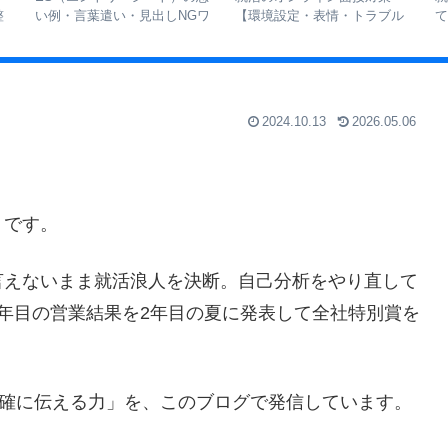
)全勝】初めてでも受か
オススメな理由 | 志望企業を
の違いと対
コツと流れの解説
増やすための使い方
階で見てい
2024.10.13
2026.05.06
うです。
言えないまま就活浪人を決断。自己分析をやり直して
年目の営業結果を2年目の夏に発表して全社特別賞を
正確に伝える力」を、このブログで発信しています。