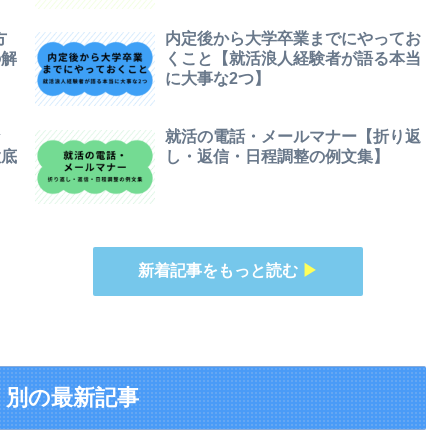
方
内定後から大学卒業までにやってお
の解
くこと【就活浪人経験者が語る本当
に大事な2つ】
な
就活の電話・メールマナー【折り返
徹底
し・返信・日程調整の例文集】
新着記事をもっと読む
▶
リ別の最新記事