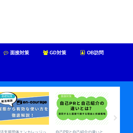
面接対策
GD対策
OB訪問
基礎知識
基礎知識
・二次・最終面接
就活の自己分析のやり方【完
【大学3年】内定か