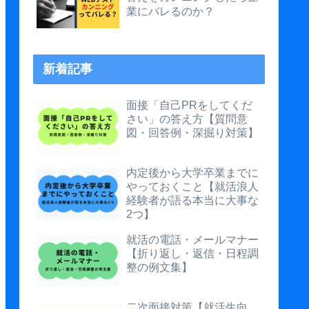
業にバレるのか？
新着記事
面接「自己PRをしてくだ
さい」の答え方【質問意
図・回答例・深掘り対策】
内定後から大学卒業までに
やっておくこと【就活浪人
経験者が語る本当に大事な
2つ】
就活の電話・メールマナー
【折り返し・返信・日程調
整の例文集】
二次面接対策【就活生向