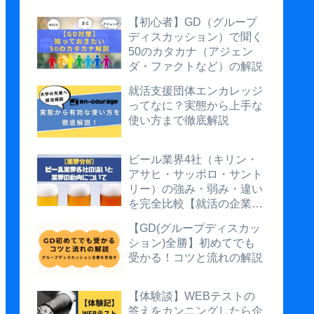
【初心者】GD（グループ
ディスカッション）で聞く
50のカタカナ（アジェン
ダ・ファクトなど）の解説
就活支援団体エンカレッジ
ってなに？実態から上手な
使い方まで徹底解説
ビール業界4社（キリン・
アサヒ・サッポロ・サント
リー）の強み・弱み・違い
を完全比較【就活の企業研
究に】
【GD(グループディスカッ
ション)全勝】初めてでも
受かる！コツと流れの解説
【体験談】WEBテストの
答えをカンニングしたら企