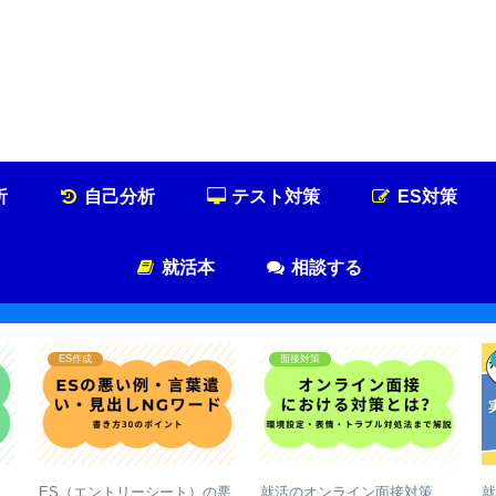
就活浪人した経験が、キャリアを変えた
就活浪人のキャリア論
析
自己分析
テスト対策
ES対策
就活本
相談する
D対策
就活本
面接対策
D(グループディスカッシ
【最新】就活生に業界地図が
就活の一次