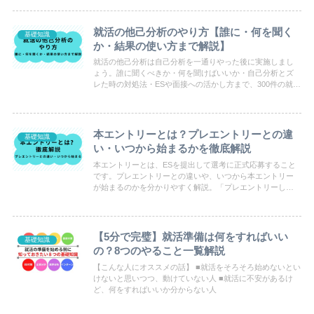
就活の他己分析のやり方【誰に・何を聞く
基礎知識
か・結果の使い方まで解説】
就活の他己分析は自己分析を一通りやった後に実施しまし
ょう。誰に聞くべきか・何を聞けばいいか・自己分析とズ
レた時の対処法・ESや面接への活かし方まで、300件の就活
相談から見えた実践的な方法をまとめました。
本エントリーとは？プレエントリーとの違
基礎知識
い・いつから始まるかを徹底解説
本エントリーとは、ESを提出して選考に正式応募すること
です。プレエントリーとの違いや、いつから本エントリー
が始まるのかを分かりやすく解説。「プレエントリーした
のに選考に進めなかった」という失敗を防ぐための注意点
も紹介します。
【5分で完璧】就活準備は何をすればいい
基礎知識
の？8つのやること一覧解説
【こんな人にオススメの話】 ■就活をそろそろ始めないとい
けないと思いつつ、動けていない人 ■就活に不安があるけ
ど、何をすればいいか分からない人