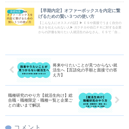
【早期内定】オファーボックスを内定に繋
基礎知識
げるための賢い３つの使い方
【こんな人にオススメの話】▶ ＥＳや面接でうまく自分の
良さを伝えられない人▶ ガクチカや自己ＰＲに対する企業
からの評価を知りたい人就活生のみなさん、ＥＳで「自分
の良さをうまく伝えられない…」と悩んだ経験はありませ
んか？伝えたいエピソードは沢山あるのに、いざ書こうと
するとどんな風に書けばよいかわからない… ...
将来やりたいことが見つからない就
活生へ【言語化の手順と面接での答
え方】
職種研究のやり方【就活生向け】総
合職・職種限定・職種一覧と企業ご
との違いまで解説
コメント