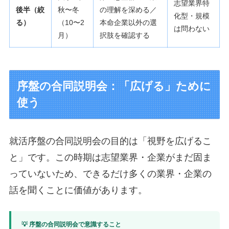
志望業界特
後半（絞
秋〜冬
の理解を深める／
化型・規模
る）
（10〜2
本命企業以外の選
は問わない
月）
択肢を確認する
序盤の合同説明会：「広げる」ために
使う
就活序盤の合同説明会の目的は「視野を広げるこ
と」です。この時期は志望業界・企業がまだ固ま
っていないため、できるだけ多くの業界・企業の
話を聞くことに価値があります。
💡 序盤の合同説明会で意識すること