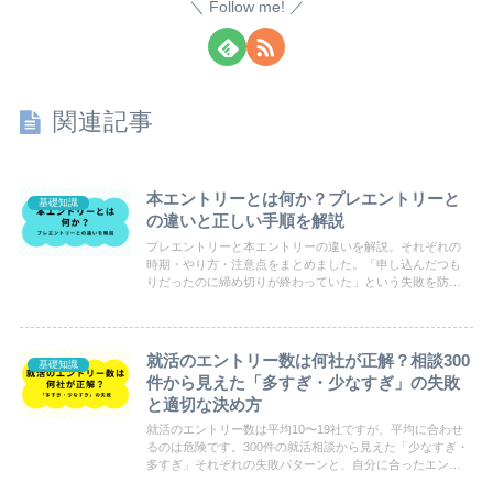
Follow me!
関連記事
本エントリーとは何か？プレエントリーと
基礎知識
の違いと正しい手順を解説
プレエントリーと本エントリーの違いを解説。それぞれの
時期・やり方・注意点をまとめました。「申し込んだつも
りだったのに締め切りが終わっていた」という失敗を防ぐ
ために、就活を始めたばかりの人は必ず確認しておきまし
ょう。
就活のエントリー数は何社が正解？相談300
基礎知識
件から見えた「多すぎ・少なすぎ」の失敗
と適切な決め方
就活のエントリー数は平均10〜19社ですが、平均に合わせ
るのは危険です。300件の就活相談から見えた「少なすぎ・
多すぎ」それぞれの失敗パターンと、自分に合ったエント
リー数の決め方を解説します。