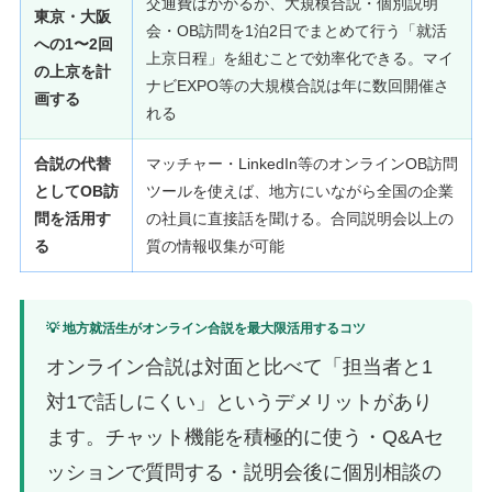
交通費はかかるが、大規模合説・個別説明
東京・大阪
会・OB訪問を1泊2日でまとめて行う「就活
への1〜2回
上京日程」を組むことで効率化できる。マイ
の上京を計
ナビEXPO等の大規模合説は年に数回開催さ
画する
れる
合説の代替
マッチャー・LinkedIn等のオンラインOB訪問
としてOB訪
ツールを使えば、地方にいながら全国の企業
問を活用す
の社員に直接話を聞ける。合同説明会以上の
る
質の情報収集が可能
💡 地方就活生がオンライン合説を最大限活用するコツ
オンライン合説は対面と比べて「担当者と1
対1で話しにくい」というデメリットがあり
ます。チャット機能を積極的に使う・Q&Aセ
ッションで質問する・説明会後に個別相談の