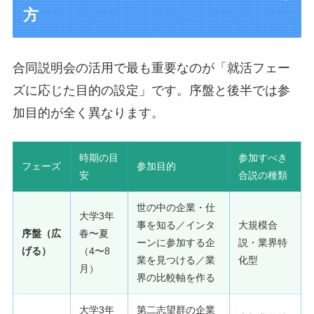
方
合同説明会の活用で最も重要なのが「就活フェー
ズに応じた目的の設定」です。序盤と後半では参
加目的が全く異なります。
時期の目
参加すべき
フェーズ
参加目的
安
合説の種類
世の中の企業・仕
大学3年
事を知る／インタ
大規模合
序盤（広
春〜夏
ーンに参加する企
説・業界特
げる）
（4〜8
業を見つける／業
化型
月）
界の比較軸を作る
大学3年
第二志望群の企業