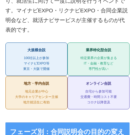
り、就活生に向けて一度に説明を行うイベントで
す。マイナビEXPO・リクナビEXPO・合同企業説
明会など、就活ナビサービスが主催するものが代
表的です。
大規模合説
業界特化型合説
100社以上が参加
特定業界の企業が集まる
マイナビEXPO等
IT・金融・教育など
東京・大阪で開催
専門性が高い
地方・学内合説
オンライン合説
地元企業が中心
自宅から参加可能
大学のキャリアセンター主催
交通費・時間コスト不要
地方就活生に有効
コロナ以降普及
フェーズ別：合同説明会の目的の変え