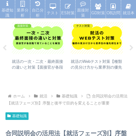
就活浪人した経験が、キャリアを変えた
基礎知
業界分
自己分
面接対
テスト
ES対策
GD対策
OB訪問
就活本
識
析
析
策
面接対策
テスト対策
売業
就活の一次・二次・最終面接
就活のWebテスト対策【種類
【
スー
の違いと対策【面接官が各段
の見分け方から業界別の優先
い
底
階で見ていることを解説】
順位まで】
信
ホーム
就活
基礎知識
合同説明会の活用法
【就活フェーズ別】序盤と後半で目的を変えることが重要
基礎知識
合同説明会の活用法【就活フェーズ別】序盤