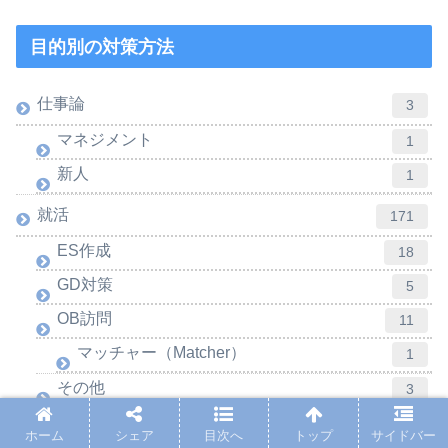
目的別の対策方法
仕事論
3
マネジメント
1
新人
1
就活
171
ES作成
18
GD対策
5
OB訪問
11
マッチャー（Matcher）
1
その他
3
インターン
4
ホーム
シェア
目次へ
トップ
サイドバー