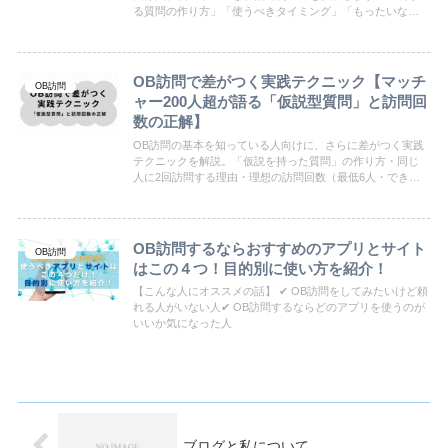
る質問の作り方」「使うべきタイミング」「もったいない
使い方のあるある」など、就活生目線の記事では書けない
一次情報を紹介。
OB訪問で差がつく実践テクニック【マッチ
OB訪問
ャー200人超が語る「仮説型質問」と訪問回
数の正解】
OB訪問の基本を知っている人向けに、さらに差がつく実践
テクニックを解説。「仮説を持った質問」の作り方・同じ
人に2回訪問する理由・理想の訪問回数（最低6人・できれ
ば9人）まで、マッチャー200名超の経験からまとめまし
た。
OB訪問するならおすすめのアプリとサイト
OB訪問
はこの４つ！目的別に使い方を紹介！
【こんな人にオススメの話】 ✔ OB訪問をしてみたいけど頼
れる人がいない人✔ OB訪問するならどのアプリを使うのが
いいか気になった人
ブログと私について