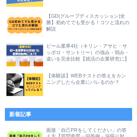
【GD(グループディスカッション)全
勝】初めてでも受かる！コツと流れの
解説
ビール業界4社（キリン・アサヒ・サ
ッポロ・サントリー）の強み・弱み・
違いを完全比較【就活の企業研究に】
【体験談】WEBテストの答えをカン
ニングしたら企業にバレるのか？
新着記事
面接「自己PRをしてください」の答
え方【質問意図・回答例・深掘り対