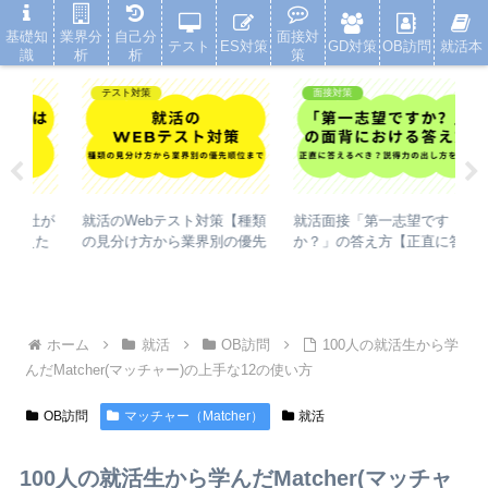
就活浪人した経験が、キャリアを変えた
基礎知
業界分
自己分
面接対
テスト
ES対策
GD対策
OB訪問
就活本
識
析
析
策
テスト対策
面接対策
社が
就活のWebテスト対策【種類
就活面接「第一志望です
就
た
の見分け方から業界別の優先
か？」の答え方【正直に答え
社
失敗
順位まで】
るべきか・説得力の出し方を
し
解説】
ホーム
就活
OB訪問
100人の就活生から学
んだMatcher(マッチャー)の上手な12の使い方
OB訪問
マッチャー（Matcher）
就活
100人の就活生から学んだMatcher(マッチャ