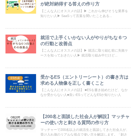
が絶対納得する答えの作り方
【こんな人にオススメの話】▶ これから伸びそうな業界を
知りたい人▶ SaaSって言葉を聞いたことある...
就活で上手くいかない人がやりがちな６つ
就活
の行動と改善点
【こんな人にオススメの話】▶ 就活に取り組む前に失敗ケ
ースを知っておきたい人▶ 就活取り組み中だけど...
受かるES（エントリーシート）の書き方は
ES作成
求める人物像を正しく書くこと
【こんな人にオススメの話】 ■ESを書き始めたけど、なか
なか受からない人■良いESってどんなESか知りたい人
【200名と面談した社会人が解説】マッチャ
OB訪問
ーの使い方と刺さる質問の作り方
マッチャーで200名以上の就活生と面談してきた社会人が、
受け入れ側のリアルな視点で使い方を解説します。「刺さ