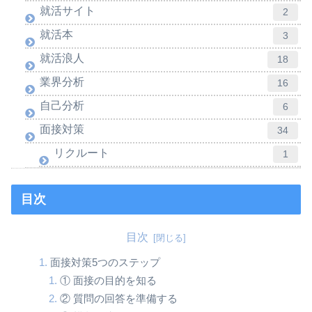
就活サイト
2
就活本
3
就活浪人
18
業界分析
16
自己分析
6
面接対策
34
リクルート
1
目次
目次
面接対策5つのステップ
① 面接の目的を知る
② 質問の回答を準備する