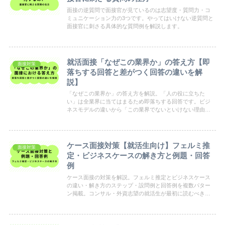
面接の逆質問で面接官が見ているのは志望度・質問力・コ
ミュニケーション力の3つです。やってはいけない逆質問と
面接官に刺さる具体的な質問例を解説します。
就活面接「なぜこの業界か」の答え方【即
面接対策
落ちする回答と差がつく回答の違いを解
説】
「なぜこの業界か」の答え方を解説。「人の役に立ちた
い」は全業界に当てはまるため即落ちする回答です。ビジ
ネスモデルの違いから「この業界でないといけない理由」
を作る方法・他業界を受けている場合の対処法まで解説し
ます。
ケース面接対策【就活生向け】フェルミ推
面接対策
定・ビジネスケースの解き方と例題・回答
例
ケース面接の対策を解説。フェルミ推定とビジネスケース
の違い・解き方のステップ・設問例と回答例を複数パター
ン掲載。コンサル・外資志望の就活生が最初に読むべき入
門記事です。