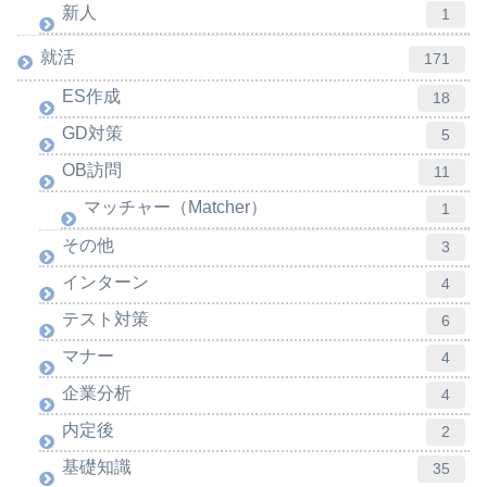
新人
1
就活
171
ES作成
18
GD対策
5
OB訪問
11
マッチャー（Matcher）
1
その他
3
インターン
4
テスト対策
6
マナー
4
企業分析
4
内定後
2
基礎知識
35