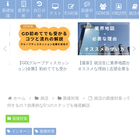
就活浪人した経験が、キャリアを変えた
基礎知
業界分
自己分
面接対
テスト
ES対策
GD対策
OB訪問
就活
識
析
析
策
GD対策
就活本
【最新】就活生に業界地図が
就
【完
【GD(グループディスカッシ
オススメな理由 | 志望企業を
て
出し
ョン)全勝】初めてでも受か
増やすための使い方
方
る！コツと流れの解説
ホーム
就活
面接対策
就活の面接対策って
何するの？効果的な5つのステップを徹底解説
面接対策
インターン
面接対策