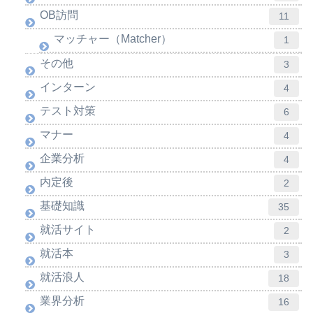
OB訪問
11
マッチャー（Matcher）
1
その他
3
インターン
4
テスト対策
6
マナー
4
企業分析
4
内定後
2
基礎知識
35
就活サイト
2
就活本
3
就活浪人
18
業界分析
16