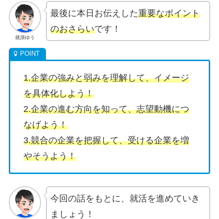
最後に本日お伝えした
重要なポイント
のおさらい
です！
就浪ゆう
1.企業の強みと弱みを理解して、イメージ
を具体化しよう！
2.企業の進む方向を知って、志望動機につ
なげよう！
3.競合の企業を把握して、受ける企業を増
やそうよう！
今回の話をもとに、就活を進めていき
ましょう！