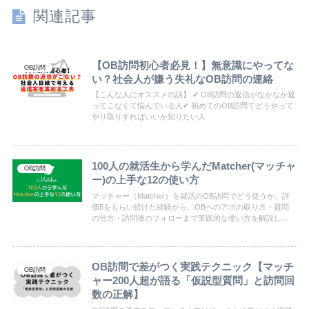
関連記事
【OB訪問初心者必見！】無意識にやってな
OB訪問
い？社会人が嫌う失礼なOB訪問の連絡
【こんな人にオススメの話】 ✔ OB訪問の返信がなかなか返
ってこなくて悩んでいる人✔ 初めてのOB訪問でどうやって
やり取りすればいいか知りたい人
100人の就活生から学んだMatcher(マッチャ
OB訪問
ー)の上手な12の使い方
マッチャー（Matcher）を就活のOB訪問でどう使うか。評
価5をもらい続けた経験から、OBへのアポの取り方・質問
の仕方・訪問後のフォローまで実践的な使い方を解説しま
す。
OB訪問で差がつく実践テクニック【マッチ
OB訪問
ャー200人超が語る「仮説型質問」と訪問回
数の正解】