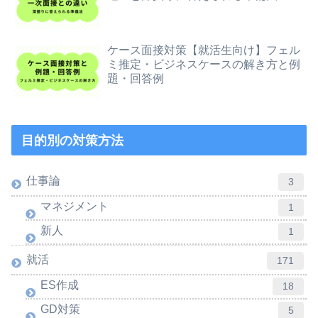
ケース面接対策【就活生向け】フェル
ミ推定・ビジネスケースの解き方と例
題・回答例
目的別の対策方法
仕事論
3
マネジメント
1
新人
1
就活
171
ES作成
18
GD対策
5