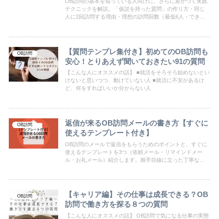
OB訪問の基本を知っている人向けに、さらに差がつく実践
テクニックを解説。「仮説を持った質問」の作り方・同じ
人に2回訪問する理由・理想の訪問回数（最低6人・できれ
ば9人）まで、マッチャー200名超の経験からまとめまし
た。
【質問テンプレ集付き】初めてのOB訪問も
OB訪問
安心！とりあえず聞いておきたい91の質問
【こんな人にオススメの話】 ■就活をそろそろ始めないとい
けないと思いつつ、動けていない人 ■就活に不安があるけ
ど、何をすればいいか分からない人
返信が来るOB訪問メールの書き方【すぐに
OB訪問
使えるテンプレート付き】
OB訪問のメールで返信をもらうためのポイントと、すぐに
使えるテンプレートを3つ（依頼メール・リマインドメー
ル・お礼メール）紹介します。相手目線に立った丁寧なメ
ールの書き方を解説します。
【キャリア編】その仕事は成長できる？OB
OB訪問
訪問で働き方を探る８つの質問
【こんな人にオススメの話】 OB訪問で気になる仕事の実態