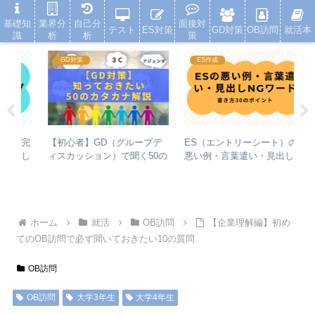
就活浪人した経験が、キャリアを変えた
基礎知
業界分
自己分
面接対
テスト
ES対策
GD対策
OB訪問
就活本
識
析
析
策
GD対策
ES作成
【初心者】GD（グループデ
就
【完
ES（エントリーシート）の
ィスカッション）で聞く50の
て
出し
悪い例・言葉遣い・見出し
カタカナ（アジェンダ・ファ
方
NGワード【書き方30のポイ
クトなど）の解説
ント】
ホーム
就活
OB訪問
【企業理解編】初め
てのOB訪問で必ず聞いておきたい10の質問
OB訪問
OB訪問
大学3年生
大学4年生