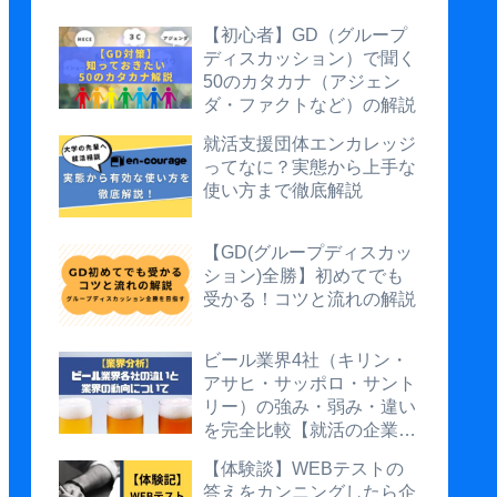
【初心者】GD（グループ
ディスカッション）で聞く
50のカタカナ（アジェン
ダ・ファクトなど）の解説
就活支援団体エンカレッジ
ってなに？実態から上手な
使い方まで徹底解説
【GD(グループディスカッ
ション)全勝】初めてでも
受かる！コツと流れの解説
ビール業界4社（キリン・
アサヒ・サッポロ・サント
リー）の強み・弱み・違い
を完全比較【就活の企業研
究に】
【体験談】WEBテストの
答えをカンニングしたら企