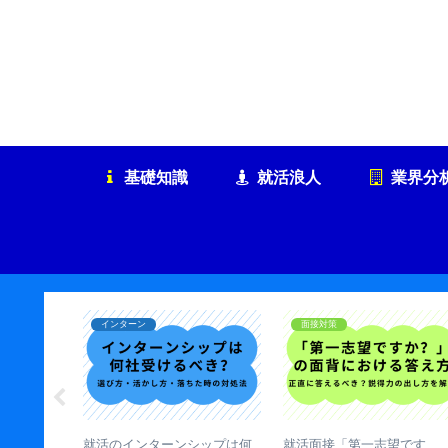
基礎知識
就活浪人
業界分
インターン
面接対策
数は何社が
就活のインターンシップは何
就活面接「第一志望です