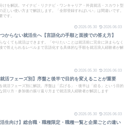
分けを解説。マイナビ・リクナビ・ワンキャリア・外資就活・スカウト型
の正しい使い方まで解説します。「全部登録すればいい」は間違いです。
要です。
2026.05.30
2026.06.03
見つからない就活生へ【言語化の手順と面接での答え方】
らなくても就活はできます。「やりたいことは就活前に完全に決まらなく
接で答えられるレベルまで言語化する具体的な手順を就活浪人経験者が解
2026.05.30
2026.06.03
【就活フェーズ別】序盤と後半で目的を変えることが重要
を就活フェーズ別に解説。序盤は「広げる」・後半は「絞る」という目的
な回り方・参加後の振り返り方まで就活浪人経験者が解説します
2026.05.30
2026.06.03
就活生向け】総合職・職種限定・職種一覧と企業ごとの違い