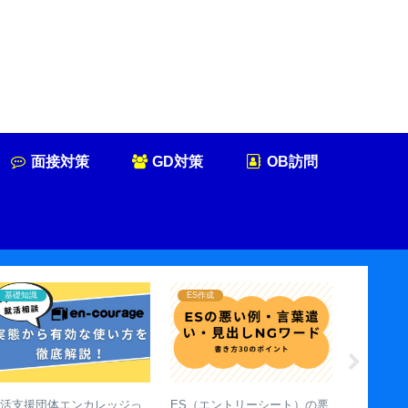
面接対策
GD対策
OB訪問
基礎知識
ES作成
OB訪問
就活支援団体エンカレッジっ
ES（エントリーシート）の悪
100人の