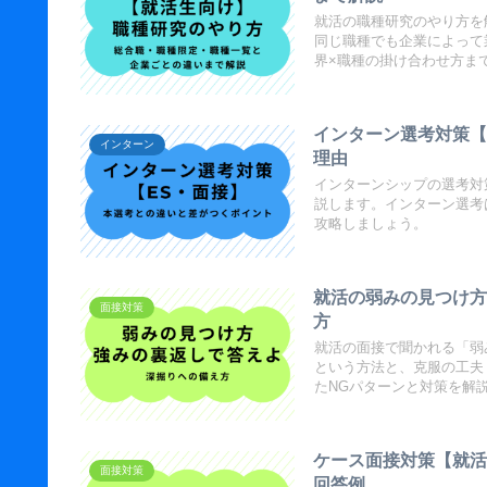
就活の職種研究のやり方を
同じ職種でも企業によって
界×職種の掛け合わせ方ま
インターン選考対策【
インターン
理由
インターンシップの選考対
説します。インターン選考
攻略しましょう。
就活の弱みの見つけ
面接対策
方
就活の面接で聞かれる「弱
という方法と、克服の工夫
たNGパターンと対策を解
ケース面接対策【就
面接対策
回答例