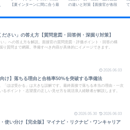
え
【夏インターンに間に合う最
の違いと対策【面接官が各段
を
短ルート】
階で見ていることを解説】
ください」の答え方【質問意図・回答例・深掘り対策】
さい」への答え方を解説。面接官の質問意図・評価ポイント・回答の構
掘り質問まで網羅。準備すべき内容が具体的にイメージできます。
2026.06.03
向け】落ちる理由と合格率50%を突破する準備法
%。「ほぼ受かる」は大きな誤解です。最終面接で落ちる本当の理由・一次
いるポイント・志望度の正しい見せ方を就活浪人経験者が解説します。
2026.05.30
2026.06.03
方・使い分け【完全版】マイナビ・リクナビ・ワンキャリア