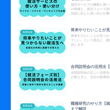
就活サービスの種類と使い
の特徴と、就活フェーズ別
目的に応じた使い分けが重
将来やりたいことが
基礎知識
将来やりたいことが見つか
ていい」という視点と、面
説します。
合同説明会の活用法
基礎知識
合同説明会の正しい活用法
の変え方と、当日の効率的
職種研究のやり方【
基礎知識
まで解説