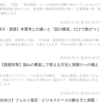
解説。「営業」「商品開発」という表面的な理解で終わっていませんか？
業務範囲が異なります。総合職と職種限定採用の違い・主要職種一覧・業
で解説します。
2026.05.30
2026.06.03
ES・面接】本選考との違いと「話の構成」だけで差がつく
策を解説。本選考との違い・ES対策・面接対策まで就活浪人経験者が解
は「話の構成を練るだけ」で差がつきます。早めの対策で夏インターンを
2026.05.31
2026.06.03
方【面接対策】強みの裏返しで答える方法と深掘りへの備え
みを教えてください」への答え方を解説。「強みの裏返しを弱みにする」
・失敗エピソード・弱みを3つ聞かれた場合まで、300件の相談から見え
説します。
2026.05.31
2026.06.03
活生向け】フェルミ推定・ビジネスケースの解き方と例題・