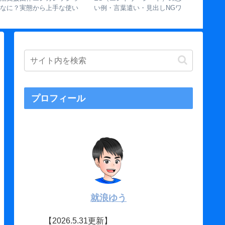
てなに？実態から上手な使い
い例・言葉遣い・見出しNGワ
Matche
方まで徹底解説
ード【書き方30のポイント】
12の使い
プロフィール
就浪ゆう
【2026.5.31更新】