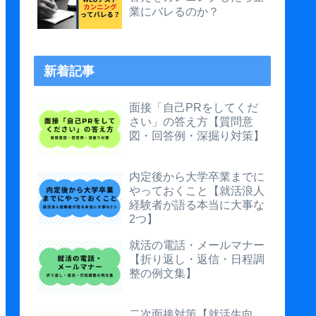
業にバレるのか？
新着記事
面接「自己PRをしてくだ
さい」の答え方【質問意
図・回答例・深掘り対策】
内定後から大学卒業までに
やっておくこと【就活浪人
経験者が語る本当に大事な
2つ】
就活の電話・メールマナー
【折り返し・返信・日程調
整の例文集】
二次面接対策【就活生向