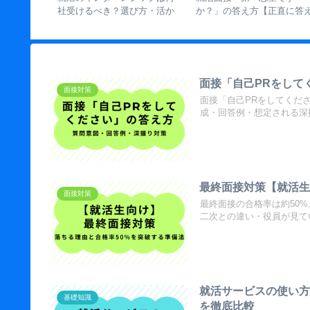
から見えた
社受けるべき？選び方・活か
か？」の答え方【正直に答
ぎ」の失敗
し方・落ちた時の対処法
るべきか・説得力の出し方
解説】
面接「自己PRをして
面接対策
面接「自己PRをしてくだ
成・回答例・想定される深
最終面接対策【就活生
面接対策
最終面接の合格率は約50
二次との違い・役員が見て
就活サービスの使い
基礎知識
を徹底比較