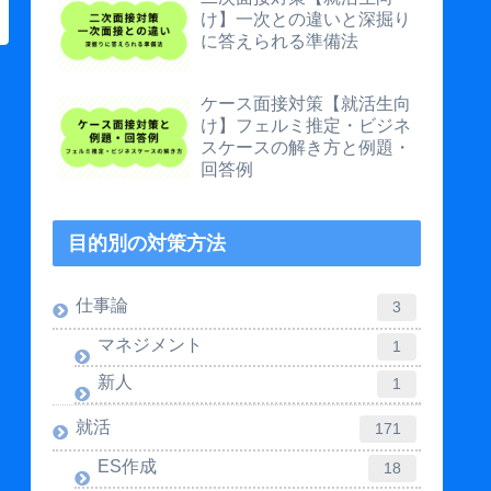
け】一次との違いと深掘り
に答えられる準備法
ケース面接対策【就活生向
け】フェルミ推定・ビジネ
スケースの解き方と例題・
回答例
目的別の対策方法
仕事論
3
マネジメント
1
新人
1
就活
171
ES作成
18