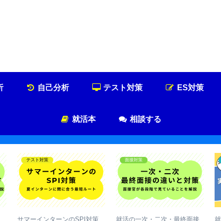
就活浪人した経験が、キャリアを変えた
就活浪人のキャリア論
析
自己分析
テスト対策
ES対策
就活本
相談する
テスト対策
面接対策
サマーインターンのSPI対策
就活の一次・二次・最終面接