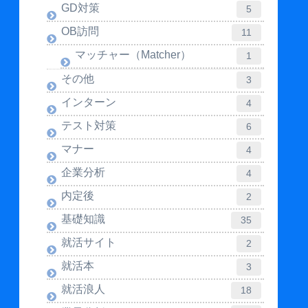
GD対策
5
OB訪問
11
マッチャー（Matcher）
1
その他
3
インターン
4
テスト対策
6
マナー
4
企業分析
4
内定後
2
基礎知識
35
就活サイト
2
就活本
3
就活浪人
18