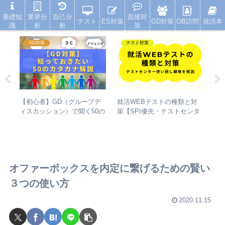
就活浪人した経験が、キャリアを変えた
基礎知
業界分
自己分
面接対
テスト
ES対策
GD対策
OB訪問
就活本
識
析
析
策
GD対策
テスト対策
【初心者】GD（グループデ
の
就活WEBテストの種類と対
グ
ィスカッション）で聞く50の
し
策【SPI優先・テストセンタ
策
カタカナ（アジェンダ・ファ
イ
ー使い回し戦略を解説】
言
クトなど）の解説
切
オファーボックスを内定に繋げるための賢い
３つの使い方
2020.11.15