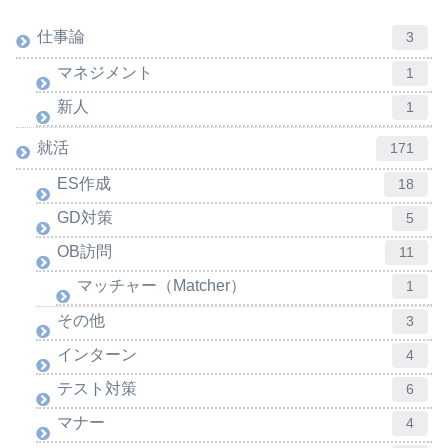
仕事論
3
マネジメント
1
新人
1
就活
171
ES作成
18
GD対策
5
OB訪問
11
マッチャー（Matcher）
1
その他
3
インターン
4
テスト対策
6
マナー
4