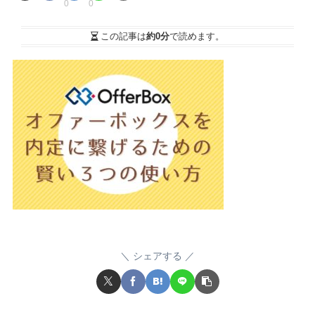
0
0
この記事は
約0分
で読めます。
シェアする