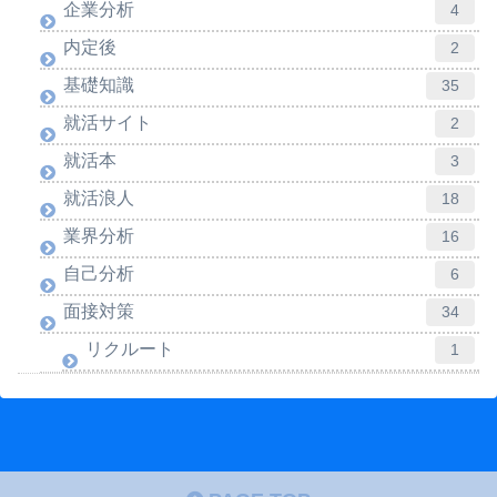
企業分析
4
内定後
2
基礎知識
35
就活サイト
2
就活本
3
就活浪人
18
業界分析
16
自己分析
6
面接対策
34
リクルート
1