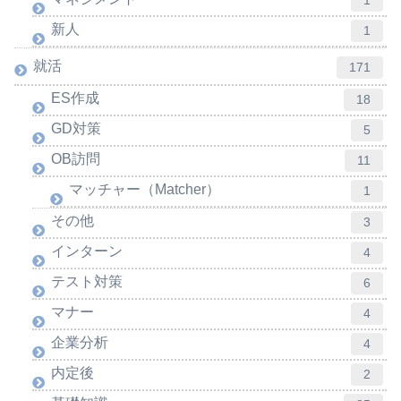
新人
1
就活
171
ES作成
18
GD対策
5
OB訪問
11
マッチャー（Matcher）
1
その他
3
インターン
4
テスト対策
6
マナー
4
企業分析
4
内定後
2