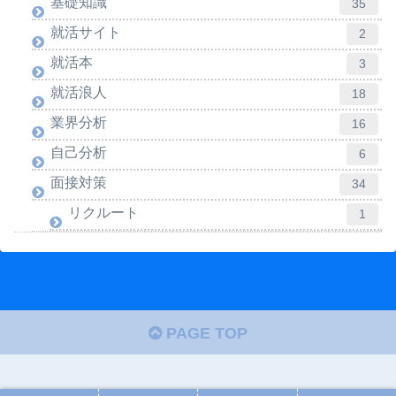
基礎知識
35
就活サイト
2
就活本
3
就活浪人
18
業界分析
16
自己分析
6
面接対策
34
リクルート
1
PAGE TOP