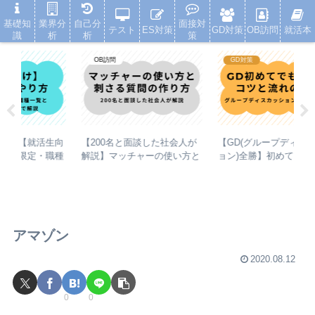
就活浪人した経験が、キャリアを変えた
基礎知
業界分
自己分
面接対
テスト
ES対策
GD対策
OB訪問
就活本
識
析
析
策
OB訪問
GD対策
生向
【200名と面談した社会人が
【GD(グループディスカッシ
【
職種
解説】マッチャーの使い方と
ョン)全勝】初めてでも受か
門
で解
刺さる質問の作り方
る！コツと流れの解説
る
解
アマゾン
2020.08.12
0
0