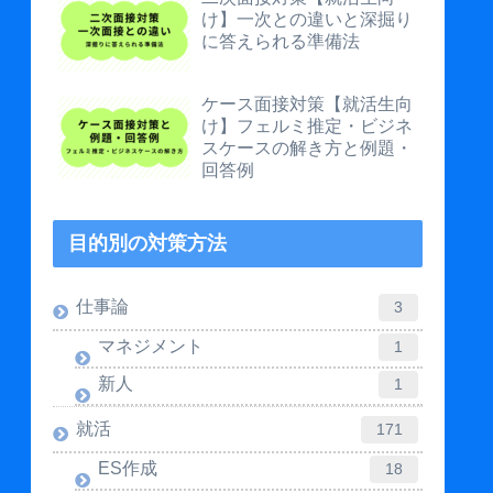
け】一次との違いと深掘り
に答えられる準備法
ケース面接対策【就活生向
け】フェルミ推定・ビジネ
スケースの解き方と例題・
回答例
目的別の対策方法
仕事論
3
マネジメント
1
新人
1
就活
171
ES作成
18