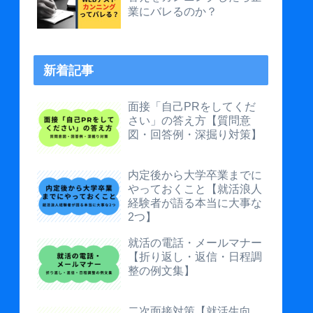
業にバレるのか？
新着記事
面接「自己PRをしてくだ
さい」の答え方【質問意
図・回答例・深掘り対策】
内定後から大学卒業までに
やっておくこと【就活浪人
経験者が語る本当に大事な
2つ】
就活の電話・メールマナー
【折り返し・返信・日程調
整の例文集】
二次面接対策【就活生向