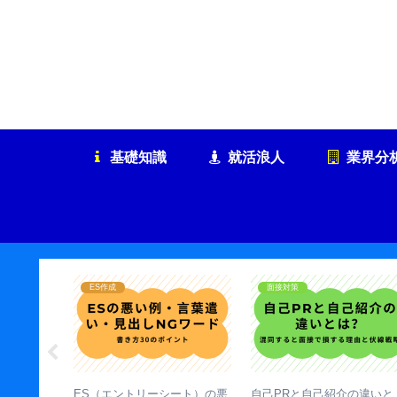
基礎知識
就活浪人
業界分
ES作成
面接対策
数は何社が
ES（エントリーシート）の悪
自己PRと自己紹介の違いと