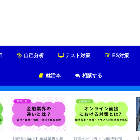
就活浪人した経験が、キャリアを変えた
就活浪人のキャリア論
析
自己分析
テスト対策
ES対策
就活本
相談する
業界分析
面接対策
【就活生向け】金融業界の違
就活のオンライン面接対策