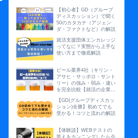
【初心者】GD（グループ
ディスカッション）で聞く
50のカタカナ（アジェン
ダ・ファクトなど）の解説
就活支援団体エンカレッジ
ってなに？実態から上手な
使い方まで徹底解説
ビール業界4社（キリン・
アサヒ・サッポロ・サント
リー）の強み・弱み・違い
を完全比較【就活の企業研
究に】
【GD(グループディスカッ
ション)全勝】初めてでも
受かる！コツと流れの解説
【体験談】WEBテストの
答えをカンニングしたら企