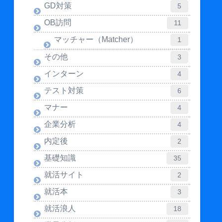
GD対策
5
OB訪問
11
マッチャー（Matcher）
1
その他
3
インターン
4
テスト対策
6
マナー
4
企業分析
4
内定後
2
基礎知識
35
就活サイト
2
就活本
3
就活浪人
18