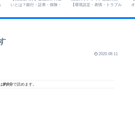
る
いとは？銀行・証券・保険・
【環境設定・表情・トラブル
オ
信託を徹底比較
対処法まで解説】
す
2020.08.11
は
約0分
で読めます。