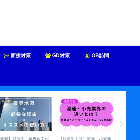
面接対策
GD対策
OB訪問
就活本
業界分析
面接対策
【最新】就活生に業界地図が
【就活生向け】流通・小売業
就活の一