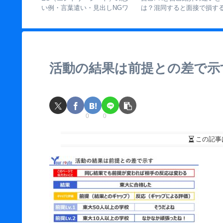
から見えた
い例・言葉遣い・見出しNGワ
は？混同すると面接で損す
ぎ」の失敗
ード【書き方30のポイント】
理由と伏線戦略を解説
活動の結果は前提との差で示
0
0
この記事