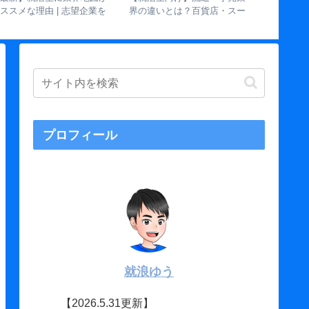
ススメな理由 | 志望企業を
界の違いとは？百貨店・スー
の違いと
増やすための使い方
パー・コンビニ・ECを徹底比
階で見て
較
プロフィール
就浪ゆう
【2026.5.31更新】