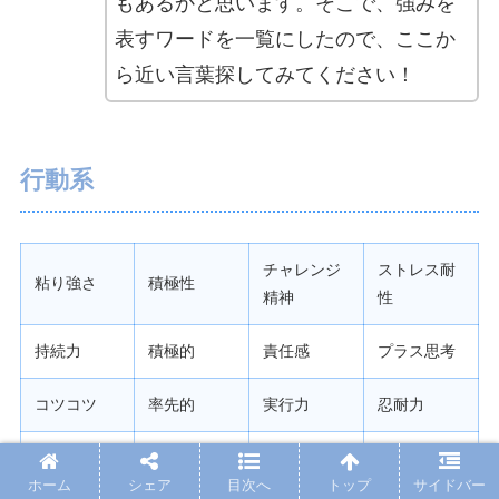
もあるかと思います。そこで、強みを
表すワードを一覧にしたので、ここか
ら近い言葉探してみてください！
行動系
チャレンジ
ストレス耐
粘り強さ
積極性
精神
性
持続力
積極的
責任感
プラス思考
コツコツ
率先的
実行力
忍耐力
忍耐力
自発的
行動力
負けず嫌い
ホーム
シェア
目次へ
トップ
サイドバー