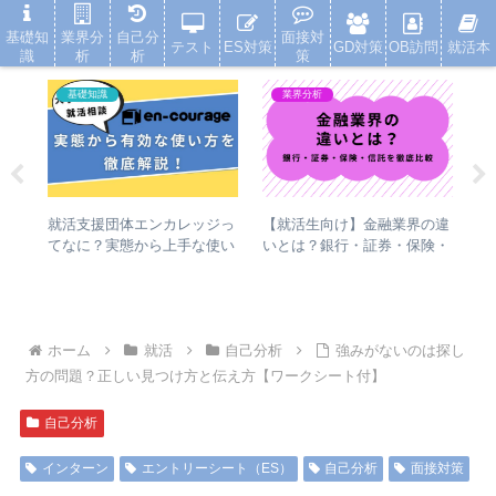
就活浪人した経験が、キャリアを変えた
基礎知
業界分
自己分
面接対
テスト
ES対策
GD対策
OB訪問
就活本
識
析
析
策
基礎知識
業界分析
就活支援団体エンカレッジっ
策
【就活生向け】金融業界の違
就
てなに？実態から上手な使い
ブル
いとは？銀行・証券・保険・
【
方まで徹底解説
信託を徹底比較
の
ホーム
就活
自己分析
強みがないのは探し
方の問題？正しい見つけ方と伝え方【ワークシート付】
自己分析
インターン
エントリーシート（ES）
自己分析
面接対策