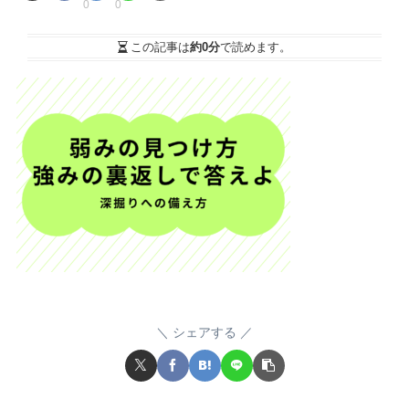
0
0
この記事は
約0分
で読めます。
シェアする