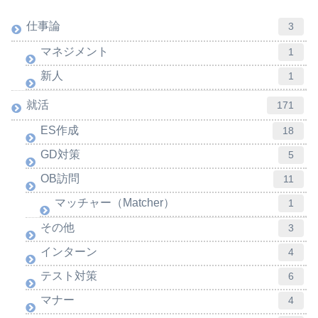
仕事論
3
マネジメント
1
新人
1
就活
171
ES作成
18
GD対策
5
OB訪問
11
マッチャー（Matcher）
1
その他
3
インターン
4
テスト対策
6
マナー
4