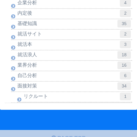
企業分析
4
内定後
2
基礎知識
35
就活サイト
2
就活本
3
就活浪人
18
業界分析
16
自己分析
6
面接対策
34
リクルート
1