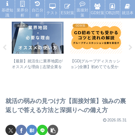
就活浪人した経験が、キャリアを変えた
基礎知
業界分
自己分
面接対
テスト
ES対策
GD対策
OB訪問
就活本
識
析
析
策
就活本
GD対策
【最新】就活生に業界地図が
策
【GD(グループディスカッシ
E
オススメな理由 | 志望企業を
ブル
ョン)全勝】初めてでも受か
悪
増やすための使い方
る！コツと流れの解説
N
ン
就活の弱みの見つけ方【面接対策】強みの裏
返しで答える方法と深掘りへの備え方
2026.05.31