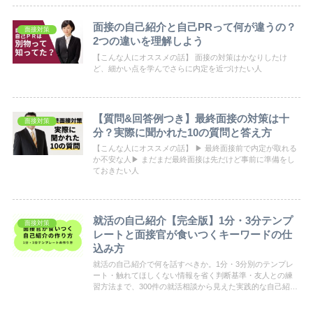
面接の自己紹介と自己PRって何が違うの？
面接対策
2つの違いを理解しよう
【こんな人にオススメの話】 面接の対策はかなりしたけ
ど、細かい点を学んでさらに内定を近づけたい人
【質問&回答例つき】最終面接の対策は十
面接対策
分？実際に聞かれた10の質問と答え方
【こんな人にオススメの話】 ▶ 最終面接前で内定が取れる
か不安な人▶ まだまだ最終面接は先だけど事前に準備をし
ておきたい人
就活の自己紹介【完全版】1分・3分テンプ
面接対策
レートと面接官が食いつくキーワードの仕
込み方
就活の自己紹介で何を話すべきか。1分・3分別のテンプレ
ート・触れてほしくない情報を省く判断基準・友人との練
習方法まで、300件の就活相談から見えた実践的な自己紹介
の作り方を解説します。