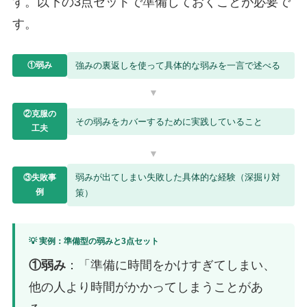
す。以下の3点セットで準備しておくことが必要で
す。
①弱み
強みの裏返しを使って具体的な弱みを一言で述べる
▼
②克服の
その弱みをカバーするために実践していること
工夫
▼
弱みが出てしまい失敗した具体的な経験（深掘り対
③失敗事
例
策）
💡 実例：準備型の弱みと3点セット
①弱み
：「準備に時間をかけすぎてしまい、
他の人より時間がかかってしまうことがあ