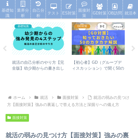
就活浪人した経験が、キャリアを変えた
基礎知
業界分
自己分
面接対
テスト
ES対策
GD対策
OB訪問
就活本
識
析
析
策
基礎知識
GD対策
【初心者】GD（グループデ
と
就活の自己分析のやり方【完
就
ィスカッション）で聞く50の
する
全版】幼少期からの書き出し
正
カタカナ（アジェンダ・ファ
と強み発見の4ステップ
「
クトなど）の解説
と
ホーム
就活
面接対策
就活の弱みの見つけ
方【面接対策】強みの裏返しで答える方法と深掘りへの備え方
面接対策
就活の弱みの見つけ方【面接対策】強みの裏