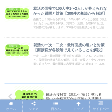
就活の面接で100人中1〜2人しか答えられな
面接対策
かった質問と対策【300件の相談から解説】
面接でよく聞かれる質問と、100人中1〜2人しか完璧に答え
られなかった難問を解説。質問の「意図」を理解するだけ
で回答の質が変わります。300件の就活相談から見えた傾向
をまとめました。
就活の一次・二次・最終面接の違いと対策
面接対策
【面接官が各段階で見ていることを解説】
一次・二次・最終面接で面接官が確認していることの違い
と、段階別の準備方法を解説。深掘りが長い・少ない時の
振り返り方や、最終面接の志望度確認への対策まで、300件
の就活相談から見えた実践的な内容をまとめました。
最終面接対策【就活生向け】落ちる
理由と合格率50%を突破する準備法
ホーム
シェア
目次へ
トップ
サイドバー