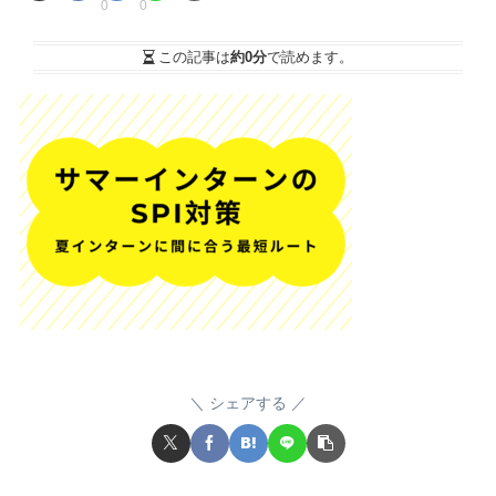
0
0
この記事は
約0分
で読めます。
シェアする