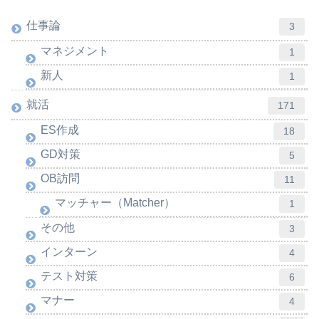
仕事論
3
マネジメント
1
新人
1
就活
171
ES作成
18
GD対策
5
OB訪問
11
マッチャー（Matcher）
1
その他
3
インターン
4
テスト対策
6
マナー
4