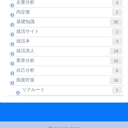
企業分析
4
内定後
2
基礎知識
35
就活サイト
2
就活本
3
就活浪人
18
業界分析
16
自己分析
6
面接対策
34
リクルート
1