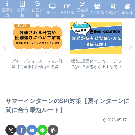
就活浪人した経験が、キャリアを変えた
基礎知
業界分
自己分
面接対
テスト
ES対策
GD対策
OB訪問
就活本
識
析
析
策
GD対策
基礎知識
就活支援団体エンカレッジっ
の
グループディスカッション対
【
てなに？実態から上手な使い
し
策【完全版】評価される発
界
方まで徹底解説
イ
言・初心者の役割選び・時間
パ
切れ対処法
比
サマーインターンのSPI対策【夏インターンに
間に合う最短ルート】
2026.05.17