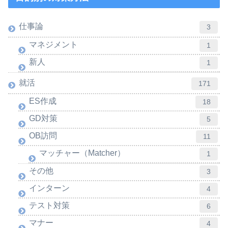
仕事論
3
マネジメント
1
新人
1
就活
171
ES作成
18
GD対策
5
OB訪問
11
マッチャー（Matcher）
1
その他
3
インターン
4
テスト対策
6
マナー
4