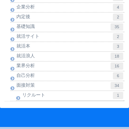
企業分析
4
内定後
2
基礎知識
35
就活サイト
2
就活本
3
就活浪人
18
業界分析
16
自己分析
6
面接対策
34
リクルート
1