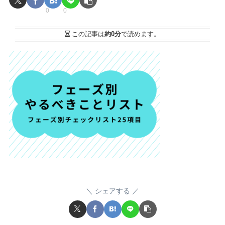
0
0
この記事は
約0分
で読めます。
シェアする