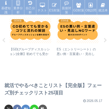
就活浪人した経験が、キャリアを変えた
基礎知
業界分
自己分
面接対
テスト
ES対策
GD対策
OB訪問
就活本
識
析
析
策
GD対策
ES作成
【
策
【GD(グループディスカッシ
ES（エントリーシート）の
就
う最
ョン)全勝】初めてでも受か
悪い例・言葉遣い・見出し
月
る！コツと流れの解説
NGワード【書き方30のポイ
ント】
就活でやるべきことリスト【完全版】フェー
ズ別チェックリスト25項目
2026.05.17