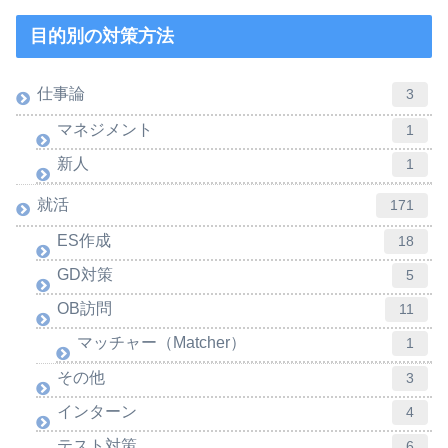
目的別の対策方法
仕事論
3
マネジメント
1
新人
1
就活
171
ES作成
18
GD対策
5
OB訪問
11
マッチャー（Matcher）
1
その他
3
インターン
4
テスト対策
6