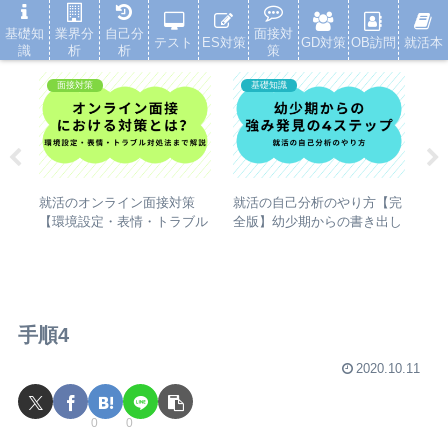
就活浪人した経験が、キャリアを変えた
基礎知
業界分
自己分
面接対
テスト
ES対策
GD対策
OB訪問
就活本
識
析
析
策
面接対策
基礎知識
売業
就活のオンライン面接対策
就活の自己分析のやり方【完
自
スー
【環境設定・表情・トラブル
全版】幼少期からの書き出し
は
底
対処法まで解説】
と強み発見の4ステップ
理
手順4
2020.10.11
0
0