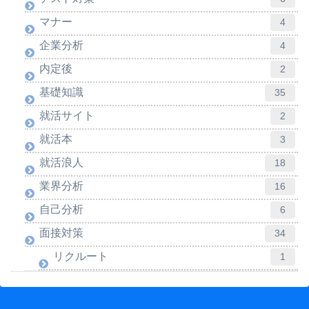
マナー
4
企業分析
4
内定後
2
基礎知識
35
就活サイト
2
就活本
3
就活浪人
18
業界分析
16
自己分析
6
面接対策
34
リクルート
1