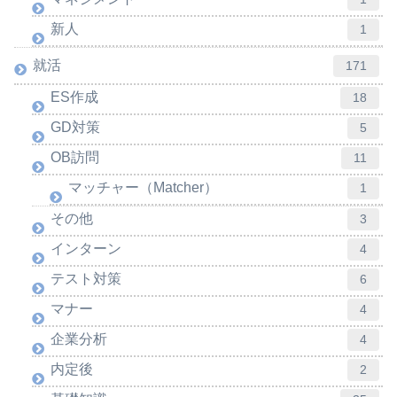
新人
1
就活
171
ES作成
18
GD対策
5
OB訪問
11
マッチャー（Matcher）
1
その他
3
インターン
4
テスト対策
6
マナー
4
企業分析
4
内定後
2