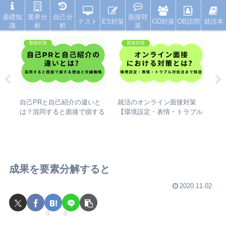
就活浪人した経験が、キャリアを変えた
基礎知
業界分
自己分
面接対
テスト
ES対策
GD対策
OB訪問
就活本
識
析
析
策
面接対策
面接対策
図が
自己PRと自己紹介の違いと
就活のオンライン面接対策
就
業を
は？混同すると面接で損する
【環境設定・表情・トラブル
全
理由と伏線戦略を解説
対処法まで解説】
と
成果を要素分解すると
2020.11.02
0
0