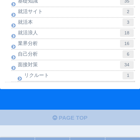
基礎知識
35
就活サイト
2
就活本
3
就活浪人
18
業界分析
16
自己分析
6
面接対策
34
リクルート
1
PAGE TOP