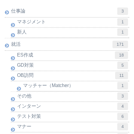
仕事論
3
マネジメント
1
新人
1
就活
171
ES作成
18
GD対策
5
OB訪問
11
マッチャー（Matcher）
1
その他
3
インターン
4
テスト対策
6
マナー
4