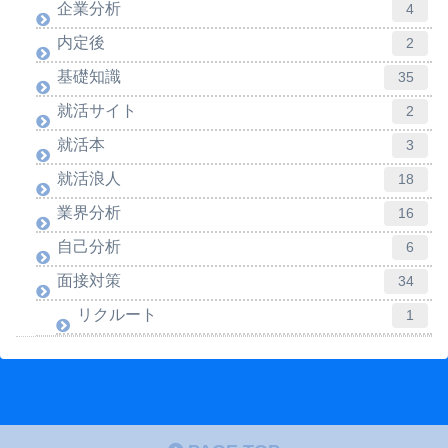
企業分析
4
内定後
2
基礎知識
35
就活サイト
2
就活本
3
就活浪人
18
業界分析
16
自己分析
6
面接対策
34
リクルート
1