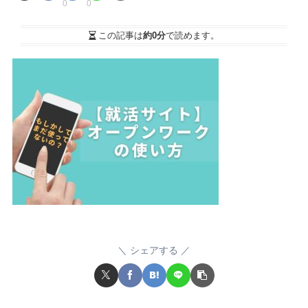
0
0
この記事は
約0分
で読めます。
シェアする