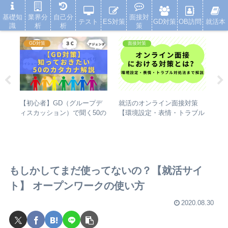
就活浪人した経験が、キャリアを変えた
基礎知
業界分
自己分
面接対
テスト
ES対策
GD対策
OB訪問
就活本
識
析
析
策
GD対策
面接対策
【初心者】GD（グループデ
対
就活のオンライン面接対策
【
ィスカッション）で聞く50の
タ
【環境設定・表情・トラブル
ョ
カタカナ（アジェンダ・ファ
対処法まで解説】
る
クトなど）の解説
もしかしてまだ使ってないの？【就活サイ
ト】 オープンワークの使い方
2020.08.30