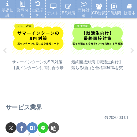
就活浪人した経験が、キャリアを変えた
基礎知
業界分
自己分
面接対
テスト
ES対策
GD対策
OB訪問
就活本
識
析
析
策
テスト対策
面接対策
【
サマーインターンのSPI対策
最終面接対策【就活生向け】
申込
ィ
【夏インターンに間に合う最
落ちる理由と合格率50%を突
カ
短ルート】
破する準備法
ク
サービス業界
2020.03.01
0
0