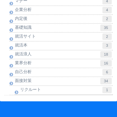
マナー
4
企業分析
4
内定後
2
基礎知識
35
就活サイト
2
就活本
3
就活浪人
18
業界分析
16
自己分析
6
面接対策
34
リクルート
1