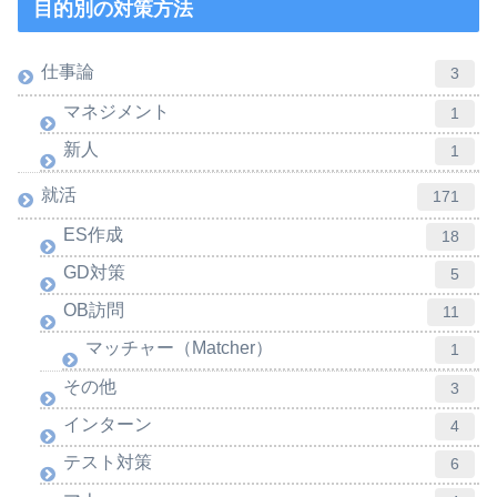
目的別の対策方法
仕事論
3
マネジメント
1
新人
1
就活
171
ES作成
18
GD対策
5
OB訪問
11
マッチャー（Matcher）
1
その他
3
インターン
4
テスト対策
6