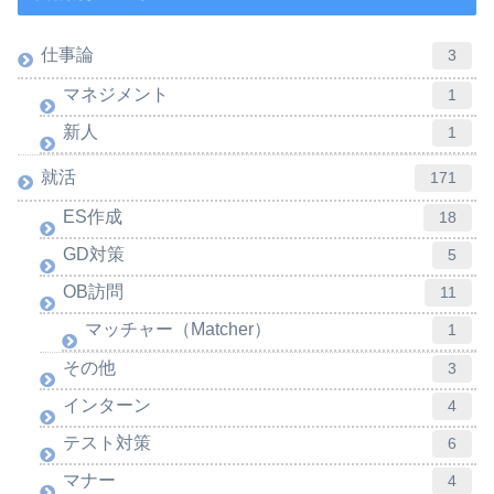
仕事論
3
マネジメント
1
新人
1
就活
171
ES作成
18
GD対策
5
OB訪問
11
マッチャー（Matcher）
1
その他
3
インターン
4
テスト対策
6
マナー
4