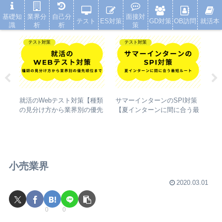
就活浪人した経験が、キャリアを変えた
基礎知
業界分
自己分
面接対
テスト
ES対策
GD対策
OB訪問
就活本
識
析
析
策
テスト対策
テスト対策
売業
就活のWebテスト対策【種類
サマーインターンのSPI対策
就
スー
の見分け方から業界別の優先
【夏インターンに間に合う最
【
底
順位まで】
短ルート】
対
小売業界
2020.03.01
0
0