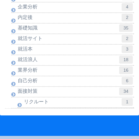
企業分析
4
内定後
2
基礎知識
35
就活サイト
2
就活本
3
就活浪人
18
業界分析
16
自己分析
6
面接対策
34
リクルート
1