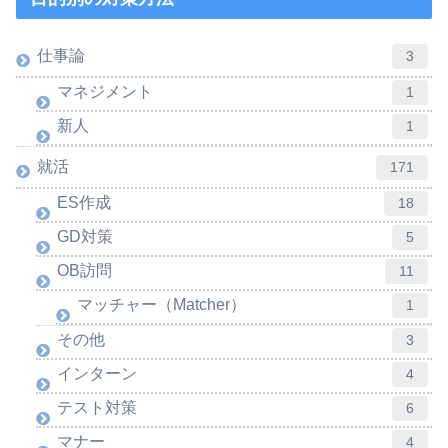
仕事論
3
マネジメント
1
新人
1
就活
171
ES作成
18
GD対策
5
OB訪問
11
マッチャー（Matcher）
1
その他
3
インターン
4
テスト対策
6
マナー
4