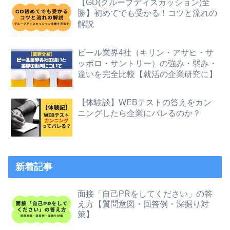
【GD(グループディスカッション)全
勝】初めてでも受かる！コツと流れの
解説
ビール業界4社（キリン・アサヒ・サ
ッポロ・サントリー）の強み・弱み・
違いを完全比較【就活の企業研究に】
【体験談】WEBテストの答えをカン
ニングしたら企業にバレるのか？
新着記事
面接「自己PRをしてください」の答
え方【質問意図・回答例・深掘り対
策】