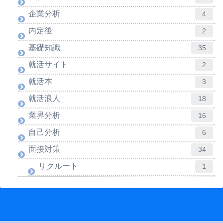
企業分析
4
内定後
2
基礎知識
35
就活サイト
2
就活本
3
就活浪人
18
業界分析
16
自己分析
6
面接対策
34
リクルート
1