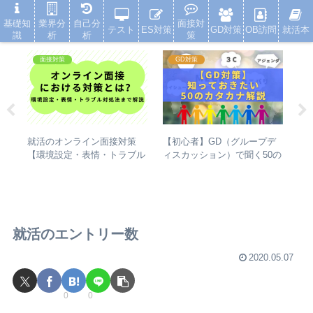
就活浪人した経験が、キャリアを変えた
基礎知
業界分
自己分
面接対
テスト
ES対策
GD対策
OB訪問
就活本
識
析
析
策
面接対策
GD対策
【初心者】GD（グループデ
の
就活のオンライン面接対策
自
ィスカッション）で聞く50の
し
【環境設定・表情・トラブル
は
カタカナ（アジェンダ・ファ
イ
対処法まで解説】
理
クトなど）の解説
就活のエントリー数
2020.05.07
0
0