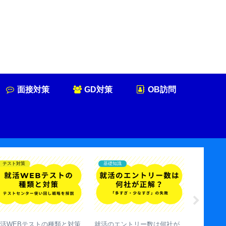
面接対策
GD対策
OB訪問
GD対策
基礎知識
面接対策
初心者】GD（グループディ
就活支援団体エンカレッジっ
就活面接