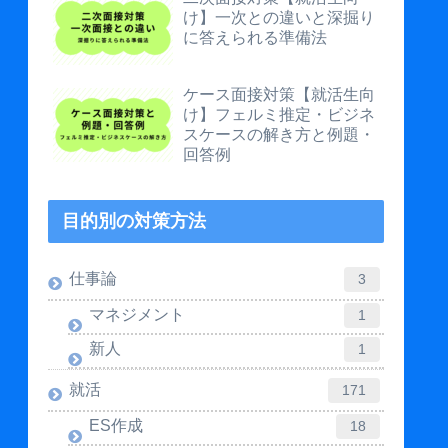
け】一次との違いと深掘り
に答えられる準備法
ケース面接対策【就活生向
け】フェルミ推定・ビジネ
スケースの解き方と例題・
回答例
目的別の対策方法
仕事論
3
マネジメント
1
新人
1
就活
171
ES作成
18