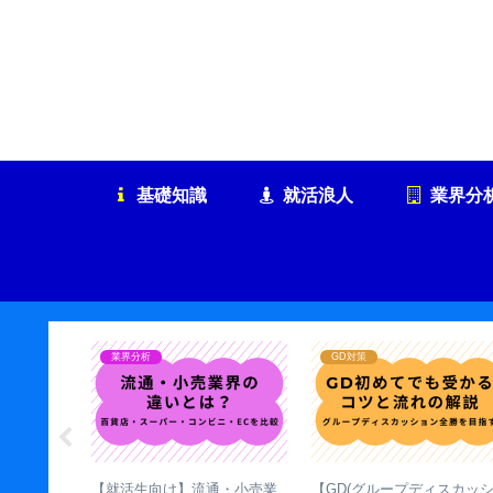
基礎知識
就活浪人
業界分
面接対策
就活本
数は何社が
就活の一次・二次・最終面接
【最新】就活生に業界地図