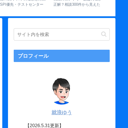
カッション）で聞く50のカ
てなに？実態から上手な使い
か？」の
タカナ（アジェンダ・ファク
方まで徹底解説
るべきか
トなど）の解説
解説】
プロフィール
就浪ゆう
【2026.5.31更新】