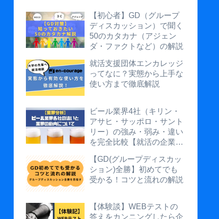
【初心者】GD（グループ
ディスカッション）で聞く
50のカタカナ（アジェン
ダ・ファクトなど）の解説
就活支援団体エンカレッジ
ってなに？実態から上手な
使い方まで徹底解説
ビール業界4社（キリン・
アサヒ・サッポロ・サント
リー）の強み・弱み・違い
を完全比較【就活の企業研
究に】
【GD(グループディスカッ
ション)全勝】初めてでも
受かる！コツと流れの解説
【体験談】WEBテストの
答えをカンニングしたら企