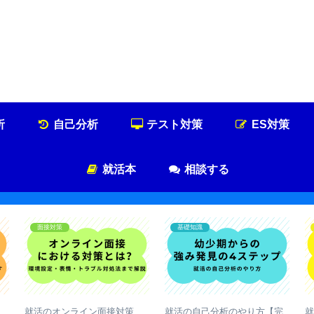
就活浪人した経験が、キャリアを変えた
就活浪人のキャリア論
析
自己分析
テスト対策
ES対策
就活本
相談する
テスト対策
マナー
が
就活のWebテスト対策【種類
就活の電話・メールマナー
【