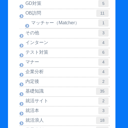
GD対策
5
OB訪問
11
マッチャー（Matcher）
1
その他
3
インターン
4
テスト対策
6
マナー
4
企業分析
4
内定後
2
基礎知識
35
就活サイト
2
就活本
3
就活浪人
18