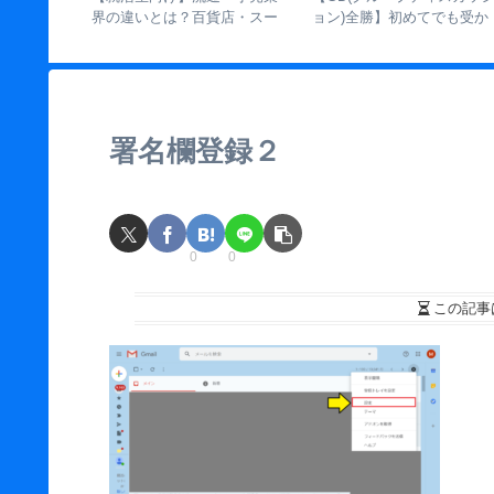
から見えた
の違いと対策【面接官が各段
オススメな理由 | 志望企業
ぎ」の失敗
階で見ていることを解説】
増やすための使い方
署名欄登録２
0
0
この記事