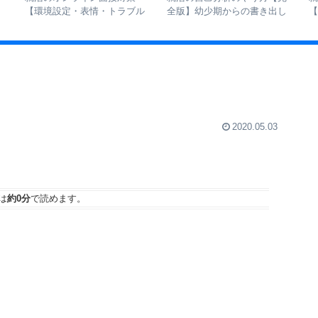
を
の見分け方から業界別の優先
【折り返し・返信・日程調整
ス
順位まで】
の例文集】
2020.05.03
は
約0分
で読めます。