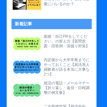
業にバレるのか？
新着記事
面接「自己PRをしてくだ
さい」の答え方【質問意
図・回答例・深掘り対策】
内定後から大学卒業までに
やっておくこと【就活浪人
経験者が語る本当に大事な
2つ】
就活の電話・メールマナー
【折り返し・返信・日程調
整の例文集】
二次面接対策【就活生向