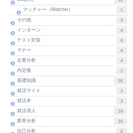
マッチャー（Matcher）
1
その他
3
インターン
4
テスト対策
6
マナー
4
企業分析
4
内定後
2
基礎知識
35
就活サイト
2
就活本
3
就活浪人
18
業界分析
16
自己分析
6