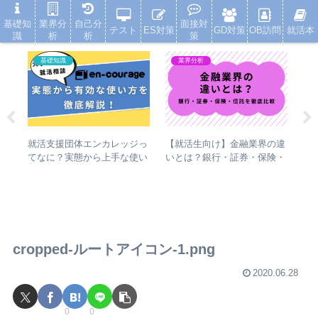
就活浪人した経験が、キャリアを変えた
基礎知
業界分
自己分
面接対
テスト
ES対策
GD対策
OB訪問
就活本
識
析
析
策
基礎知識
業界分析
就活支援団体エンカレッジっ
面接
【就活生向け】金融業界の違
E
てなに？実態から上手な使い
各段
いとは？銀行・証券・保険・
悪
方まで徹底解説
】
信託を徹底比較
N
ン
cropped-ルートアイコン-1.png
2020.06.28
0
0