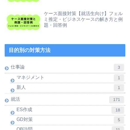
ケース面接対策【就活生向け】フェル
ミ推定・ビジネスケースの解き方と例
題・回答例
目的別の対策方法
仕事論
3
マネジメント
1
新人
1
就活
171
ES作成
18
GD対策
5
OB訪問
11