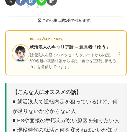
0
0
この記事は
約5分
で読めます。
✍ このブログについて
就活浪人のキャリア論 ─ 運営者「ゆう」
›
就活浪人を経てベネッセ・リクルートから内定。
300名超の就活相談から得た「自分を正確に伝える
力」を発信しています。
【こんな人にオススメの話】
■ 就活浪人で逆転内定を狙っているけど、何
が足りないか分からない人
■ ESや面接の手応えがない原因を知りたい人
■ 現役時代の就活と何を変えればいいか知り