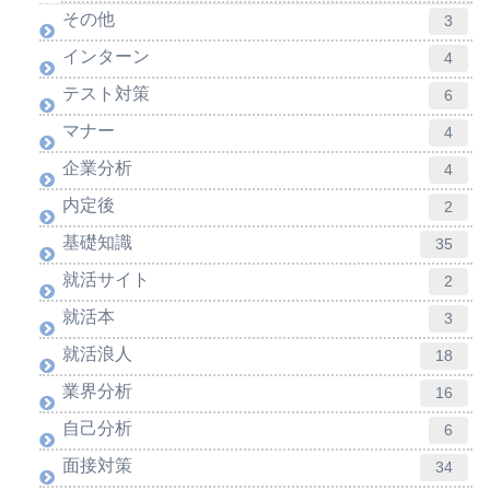
その他
3
インターン
4
テスト対策
6
マナー
4
企業分析
4
内定後
2
基礎知識
35
就活サイト
2
就活本
3
就活浪人
18
業界分析
16
自己分析
6
面接対策
34