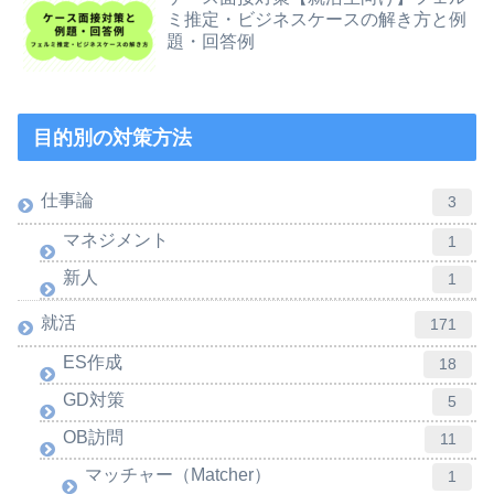
ミ推定・ビジネスケースの解き方と例
題・回答例
目的別の対策方法
仕事論
3
マネジメント
1
新人
1
就活
171
ES作成
18
GD対策
5
OB訪問
11
マッチャー（Matcher）
1