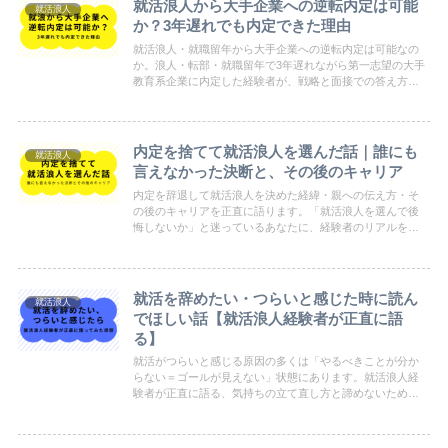
就活浪人から大手企業への逆転内定は可能
就活浪人
か？3年遅れでも内定できた理由
就活浪人・就職留年から大手企業への逆転内定は可能なの
か。浪人・転部・就職留年で3年遅れながら第一志望の大手
教育系企業に内定した経験者が、戦略と面接での答え方を
正直に解説します。
内定を捨てて就活浪人を選んだ話｜誰にも
就活浪人
言えなかった決断と、その後のキャリア
内定を辞退して就活浪人を決めた経緯・親への伝え方・そ
の後のキャリアを正直に語ります。「就活浪人を選んで後
悔しないか」と迷っているあなたに、経験者のリアルをお
届けします。
就活を辞めたい・つらいと感じた時に読ん
就活浪人
でほしい話【就活浪人経験者が正直に語
る】
就活がつらいと感じる原因の多くは「やるべきことが分か
らない＝ゴールが見えない」状態にあります。就活浪人経
験者が正直に語る、気持ちの立て直し方と諦めないために
大切な考え方を解説します。