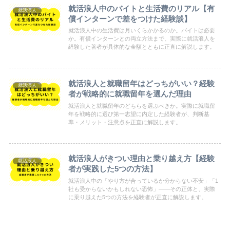
就活浪人中のバイトと生活費のリアル【有
就活浪人
償インターンで差をつけた経験談】
就活浪人中の生活費は月いくらかかるのか。バイトは必要
か。有償インターンとの両立方法まで、実際に就活浪人を
経験した著者が具体的な金額とともに正直に解説します。
就活浪人と就職留年はどっちがいい？経験
就活浪人
者が戦略的に就職留年を選んだ理由
就活浪人と就職留年のどちらを選ぶべきか。実際に就職留
年を戦略的に選び第一志望に内定した経験者が、判断基
準・メリット・注意点を正直に解説します。
就活浪人がきつい理由と乗り越え方【経験
就活浪人
者が実践した5つの方法】
就活浪人中の「やり方が合っているか分からない不安」「1
社も受からないかもしれない恐怖」——その正体と、実際
に乗り越えた5つの方法を経験者が正直に解説します。