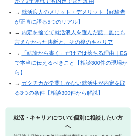
か？3年遅れでも内定できた理由
→
就活浪人のメリット・デメリット【経験者
が正直に語る5つのリアル】
→
内定を捨てて就活浪人を選んだ話。誰にも
言えなかった決断と、その後のキャリア
→
「結論から書く」だけでは落ちる理由｜ES
で本当に伝えるべきこと【相談300件の現場か
ら】
→
ガクチカが学業しかない就活生が内定を取
る3つの条件【相談300件から解説】
就活・キャリアについて個別に相談したい方
へ