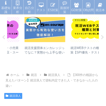
就活浪人した経験が、キャリアを変えた
基礎知
業界分
自己分
面接対
テスト
ES対策
GD対策
OB訪問
就活本
識
析
析
策
基礎知識
テスト対策
就活支援団体エンカレッジっ
【
売業
就活WEBテストの種類と対
てなに？実態から上手な使い
オ
スー
策【SPI優先・テストセンタ
方まで徹底解説
増
底
ー使い回し戦略を解説】
ホーム
就活
就活浪人
【300件の相談から
見えたパターン】就活浪人で逆転内定できた人・できなかった人の
違い
就活浪人