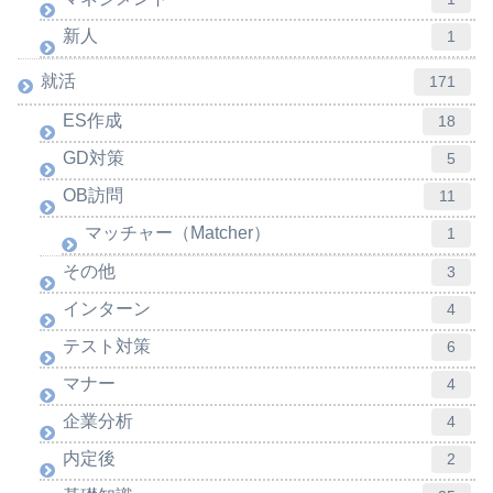
新人
1
就活
171
ES作成
18
GD対策
5
OB訪問
11
マッチャー（Matcher）
1
その他
3
インターン
4
テスト対策
6
マナー
4
企業分析
4
内定後
2