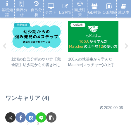
就活浪人した経験が、キャリアを変えた
基礎知
業界分
自己分
面接対
テスト
ES対策
GD対策
OB訪問
就活本
識
析
析
策
基礎知識
OB訪問
100人の就活生から学んだ
就
ン対
就活の自己分析のやり方【完
Matcher(マッチャー)の上手
て
発
全版】幼少期からの書き出し
な12の使い方
方
時間
と強み発見の4ステップ
ワンキャリア (4)
2020.09.06
0
0