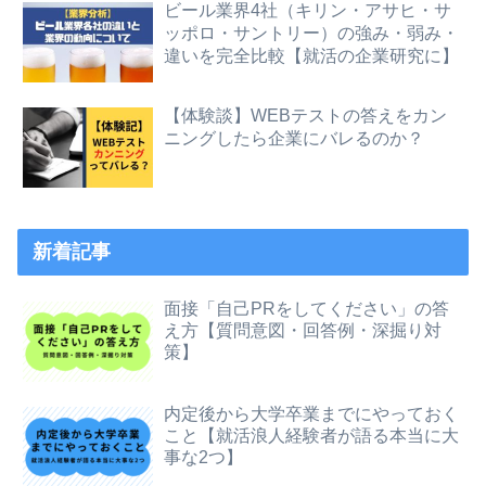
ビール業界4社（キリン・アサヒ・サ
ッポロ・サントリー）の強み・弱み・
違いを完全比較【就活の企業研究に】
【体験談】WEBテストの答えをカン
ニングしたら企業にバレるのか？
新着記事
面接「自己PRをしてください」の答
え方【質問意図・回答例・深掘り対
策】
内定後から大学卒業までにやっておく
こと【就活浪人経験者が語る本当に大
事な2つ】