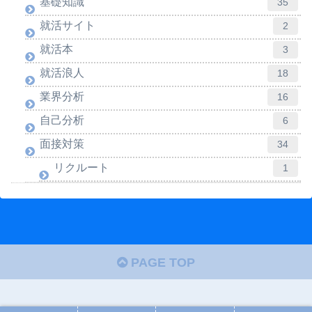
基礎知識
35
就活サイト
2
就活本
3
就活浪人
18
業界分析
16
自己分析
6
面接対策
34
リクルート
1
PAGE TOP