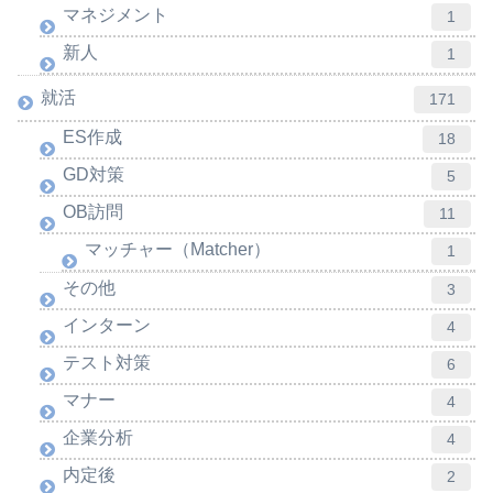
マネジメント
1
新人
1
就活
171
ES作成
18
GD対策
5
OB訪問
11
マッチャー（Matcher）
1
その他
3
インターン
4
テスト対策
6
マナー
4
企業分析
4
内定後
2