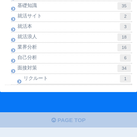
基礎知識
35
就活サイト
2
就活本
3
就活浪人
18
業界分析
16
自己分析
6
面接対策
34
リクルート
1
PAGE TOP