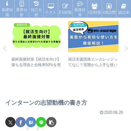
就活浪人した経験が、キャリアを変えた
基礎知
業界分
自己分
面接対
テスト
ES対策
GD対策
OB訪問
就活本
識
析
析
策
面接対策
基礎知識
就活支援団体エンカレッジっ
の違
最終面接対策【就活生向け】
キ
てなに？実態から上手な使い
険・
落ちる理由と合格率50%を突
み
方まで徹底解説
破する準備法
インターンの志望動機の書き方
2020.06.28
0
0